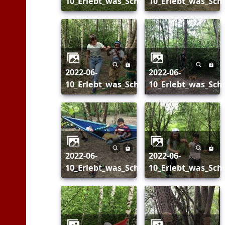
10_Erlebt_was_Schulausflug_163
10_Erlebt_was_Sch
2022-06-
2022-06-
10_Erlebt_was_Schulausflug_170
10_Erlebt_was_Sch
2022-06-
2022-06-
10_Erlebt_was_Schulausflug_176
10_Erlebt_was_Sch