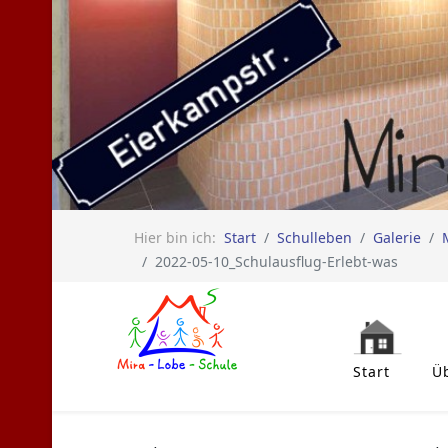
Hier bin ich:
Start
Schulleben
Galerie
2022-05-10_Schulausflug-Erlebt-was
Start
Ü