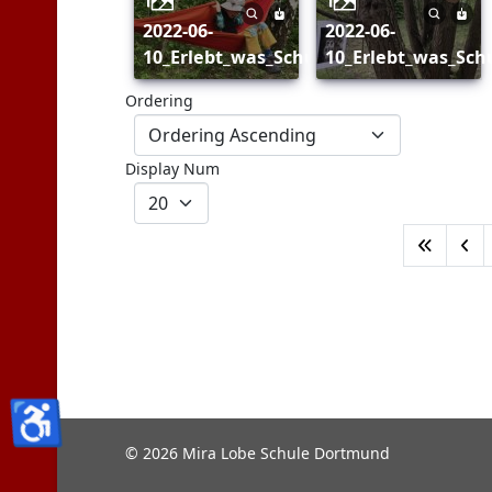
2022-06-
2022-06-
10_Erlebt_was_Schulausflug_181
10_Erlebt_was_Sch
Ordering
Display Num
♿
© 2026 Mira Lobe Schule Dortmund