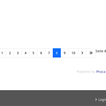
ulausflug_182
Seite 
1
2
3
4
5
6
7
8
9
10
Powered by
Phoca 
Logi