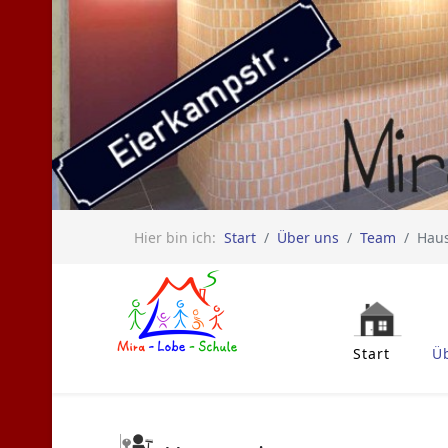
Hier bin ich:
Start
Über uns
Team
Haus
Start
Ü