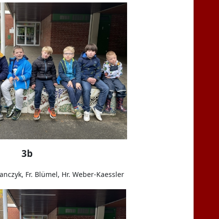
3b
banczyk, Fr. Blümel,
Hr. Weber-Kaessler