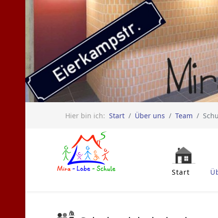
Hier bin ich:
Start
Über uns
Team
Schu
Start
Ü