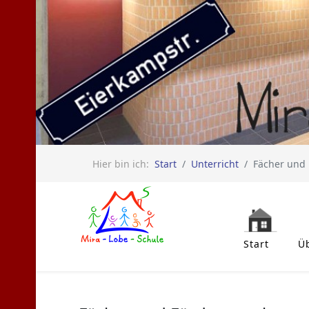
Hier bin ich:
Start
Unterricht
Fächer und
Start
Ü