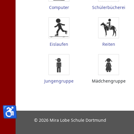
Computer
Schülerbücherei
Eislaufen
Reiten
Jungengruppe
Mädchengruppe
♿
© 2026 Mira Lobe Schule Dortmund